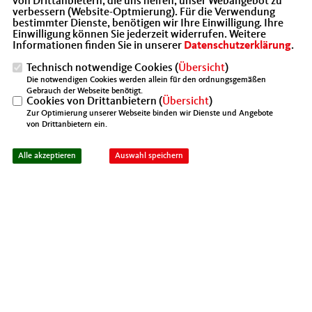
von Drittanbietern, die uns helfen, unser Webangebot zu
verbessern (Website-Optmierung). Für die Verwendung
und Henning Rehbaum, MdL.
bestimmter Dienste, benötigen wir Ihre Einwilligung. Ihre
Einwilligung können Sie jederzeit widerrufen. Weitere
Informationen finden Sie in unserer
Datenschutzerklärung
.
Technisch notwendige Cookies (
Übersicht
)
Die notwendigen Cookies werden allein für den ordnungsgemäßen
Gebrauch der Webseite benötigt.
Cookies von Drittanbietern (
Übersicht
)
Zur Optimierung unserer Webseite binden wir Dienste und Angebote
von Drittanbietern ein.
Alle akzeptieren
Auswahl speichern
Stefan Knoll, Armin Laschet, Henning Rehbaum, Susanne
Block