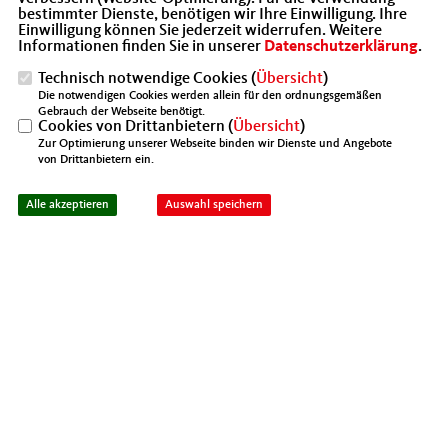
bestimmter Dienste, benötigen wir Ihre Einwilligung. Ihre
wird von Jörg Pott in der 7. Generation
Einwilligung können Sie jederzeit widerrufen. Weitere
Informationen finden Sie in unserer
Datenschutzerklärung
.
geführt. Die Laudatio hielt Dr. Thomas
Rusche.
Technisch notwendige Cookies (
Übersicht
)
Die notwendigen Cookies werden allein für den ordnungsgemäßen
Gebrauch der Webseite benötigt.
Cookies von Drittanbietern (
Übersicht
)
Zur Optimierung unserer Webseite binden wir Dienste und Angebote
von Drittanbietern ein.
Alle akzeptieren
Auswahl speichern
Johannes Heinrich Gresshoff, Jörg Pott, Heinz
Junkerkalefeld