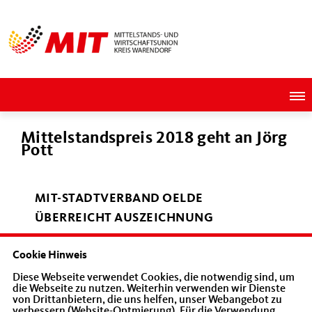
Mittelstandspreis 2018 geht an Jörg
Pott
MIT-STADTVERBAND OELDE
ÜBERREICHT AUSZEICHNUNG
Cookie Hinweis
Die Verleihung des Mittelstandspreises
Diese Webseite verwendet Cookies, die notwendig sind, um
Oelde fand in der Pott's Brauerei statt.
die Webseite zu nutzen. Weiterhin verwenden wir Dienste
von Drittanbietern, die uns helfen, unser Webangebot zu
Die Pott's Brauerei besteht seit 1769 und
verbessern (Website-Optmierung). Für die Verwendung