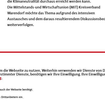
die Klimaneutralität durchaus erreicht werden kann.
Die Mittelstands-und Wirtschaftunion (MIT) Kreisverband
Warendorf möchte das Thema aufgrund des intensiven
Austausches und dem daraus resultierendem Diskussionsbe
weiterverfolgen.
m die Webseite zu nutzen. Weiterhin verwenden wir Dienste von D
immter Dienste, benötigen wir Ihre Einwilligung. Ihre Einwilligu
Mittelstands- und Wirtschaftsvereinigung
g
.
der CDU NRW
Mittelstands- und Wirtschaftsunion (MIT)
uch der Webseite benötigt.
Drittanbietern ein.