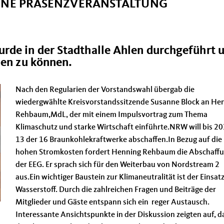
INE PRÄSENZVERANSTALTUNG
rde in der Stadthalle Ahlen durchgeführt 
len zu können.
Nach den Regularien der Vorstandswahl übergab die
wiedergwählte Kreisvorstandssitzende Susanne Block an He
Rehbaum,MdL, der mit einem Impulsvortrag zum Thema
Klimaschutz und starke Wirtschaft einführte.NRW will bis 2
13 der 16 Braunkohlekraftwerke abschaffen.In Bezug auf die
hohen Stromkosten fordert Henning Rehbaum die Abschaff
der EEG. Er sprach sich für den Weiterbau von Nordstream 2
aus.Ein wichtiger Baustein zur Klimaneutralität ist der Einsat
Wasserstoff. Durch die zahlreichen Fragen und Beiträge der
Mitglieder und Gäste entspann sich ein reger Austausch.
Interessante Ansichtspunkte in der Diskussion zeigten auf, d