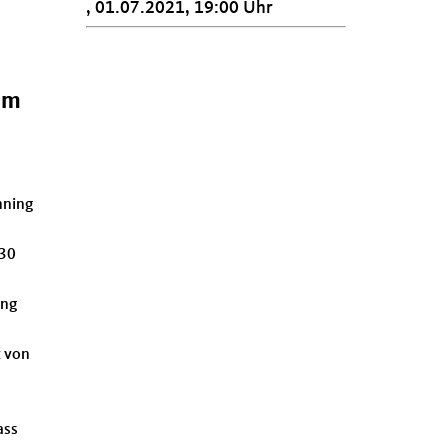
, 01.07.2021, 19:00 Uhr
um
nning
030
ung
z von
ass