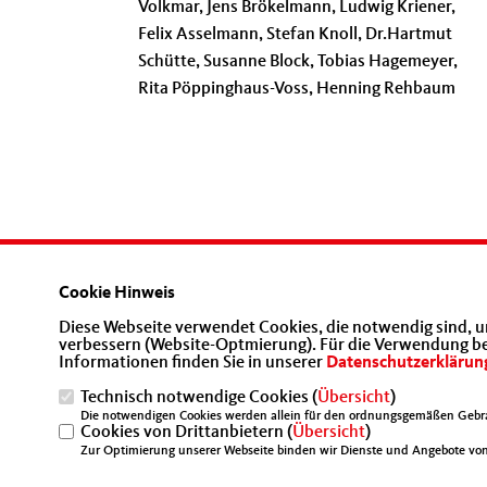
Volkmar, Jens Brökelmann, Ludwig Kriener,
Felix Asselmann, Stefan Knoll, Dr.Hartmut
Schütte, Susanne Block, Tobias Hagemeyer,
Rita Pöppinghaus-Voss, Henning Rehbaum
Cookie Hinweis
Diese Webseite verwendet Cookies, die notwendig sind, u
Aktuelle Informationen rund um die
verbessern (Website-Optmierung). Für die Verwendung best
Mittelstandsunion im Kreis Warendorf
Informationen finden Sie in unserer
Datenschutzerklärun
Technisch notwendige Cookies (
Übersicht
)
IMPRESSUM
DATENSCHUTZ
KONTAKT
Die notwendigen Cookies werden allein für den ordnungsgemäßen Gebra
Cookies von Drittanbietern (
Übersicht
)
Zur Optimierung unserer Webseite binden wir Dienste und Angebote von 